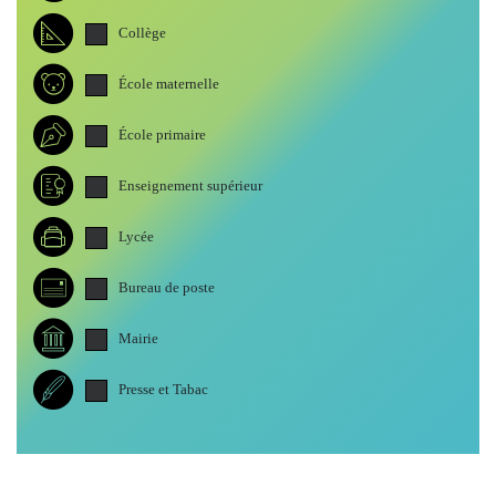
Collège
École maternelle
École primaire
Enseignement supérieur
Lycée
Bureau de poste
Mairie
Presse et Tabac