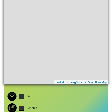
Leaflet
|
©
Maps
|
© OpenStreetMap
Jawg
Bar
Cinéma