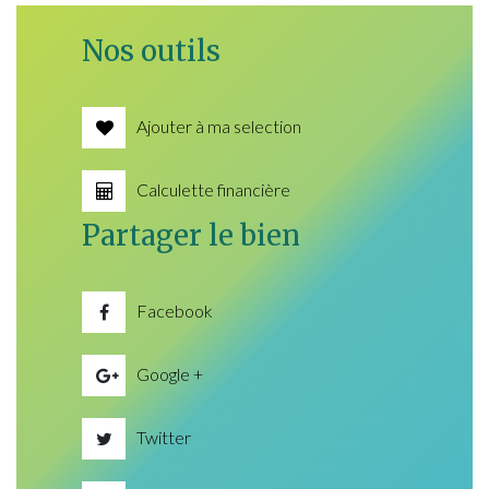
Nos outils
Ajouter à ma selection
Calculette financière
Partager le bien
Facebook
Google +
Twitter