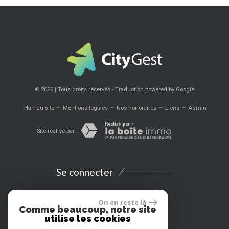
© 2026 | Tous droits réservés - Traduction powered by Google
-
-
-
-
Plan du site
Mentions légales
Nos honoraires
Liens
Admin
Site réalisé par :
Se connecter
Espace propriétaires
On en reste là
Comme beaucoup, notre site
utilise les cookies
Extranet