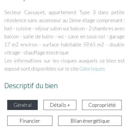
Secteur Cassayet, appartement Type 3 dans petite
résidence sans ascenseur au 2ème étage comprenant :
hall - cuisine - séjour salon sur balcon - 2 chambres avec
balcon - salle de bains - wc - cave en sous-sol - garage
17 m2 environ - surface habitable 59.65 m2 - double
vitrage - chauffage électrique
Les informations sur les risques auxquels ce bien est
exposé sont disponibles sur le site
Géorisques
Descriptif du bien
Général
Détails +
Copropriété
Financier
Bilan énergétique