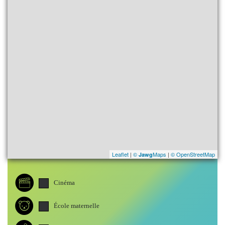
Leaflet
|
©
Maps
|
© OpenStreetMap
Jawg
Cinéma
École maternelle