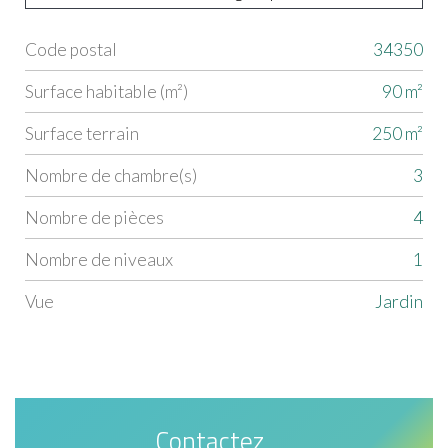
Code postal
34350
Label
Value
Surface habitable (m²)
90 m²
surface terrain
250 m²
Nombre de chambre(s)
3
Nombre de pièces
4
Nombre de niveaux
1
Vue
jardin
Contactez