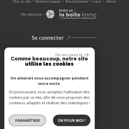
-
-
-
-
Plan du site
Mentions légales
Nos honoraires
Liens
Admin
Site réalisé par :
Se connecter
Espace propriétaires
On en reste là
Comme beaucoup, notre site
utilise les cookies
Extranet
On aimerait vous accompagner pendant
Location vacances
votre visite.
En poursuivant, vous acceptez l'utilisation des
Adhérents
cookies par ce site, afin de vous proposer des
contenus adaptés et réaliser des statistiques !
PARAMÉTRER
OK POUR MOI !