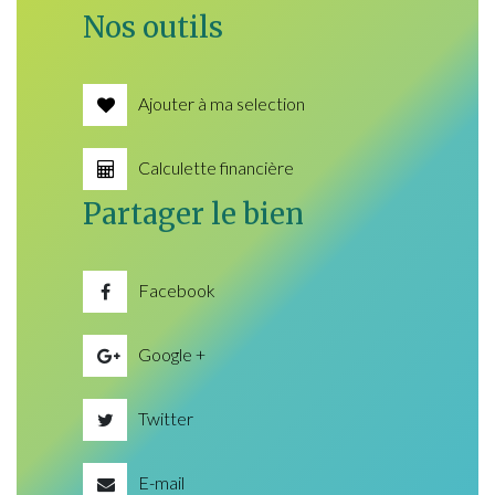
Nos outils
Ajouter à ma selection
Calculette financière
Partager le bien
Facebook
Google +
Twitter
E-mail