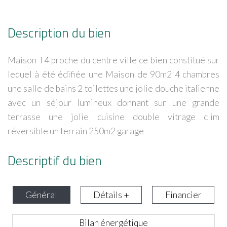
Description du bien
Maison T4 proche du centre ville ce bien constitué sur
lequel à été édifiée une Maison de 90m2 4 chambres
une salle de bains 2 toilettes une jolie douche italienne
avec un séjour lumineux donnant sur une grande
terrasse une jolie cuisine double vitrage clim
réversible un terrain 250m2 garage
Descriptif du bien
Général
Détails +
Financier
Bilan énergétique