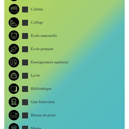
Cinéma
Collège
École maternelle
École primaire
Enseignement supérieur
Lycée
Bibliothèque
Gare ferroviaire
Bureau de poste
Mairie