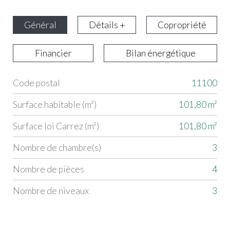
Général
Détails +
Copropriété
Financier
Bilan énergétique
Code postal
11100
Label
Value
Surface habitable (m²)
101,80 m²
Surface loi Carrez (m²)
101,80 m²
Nombre de chambre(s)
3
Nombre de pièces
4
Nombre de niveaux
3