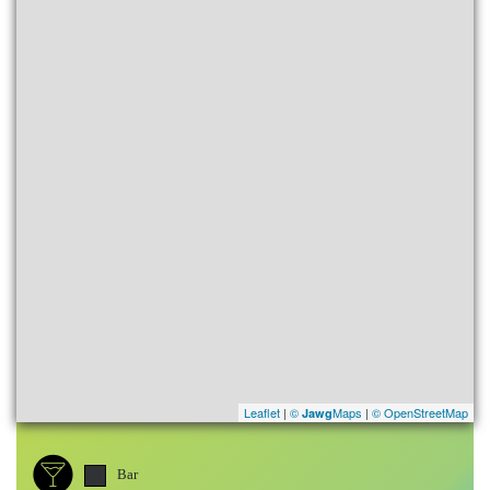
Leaflet
|
©
Maps
|
© OpenStreetMap
Jawg
Bar