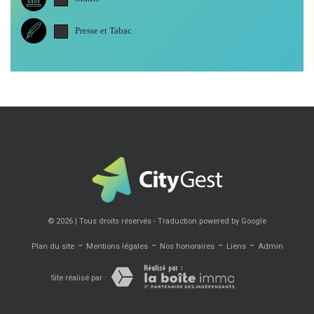
Presse et Tabac
© 2026 | Tous droits réservés - Traduction powered by Google
-
-
-
-
Plan du site
Mentions légales
Nos honoraires
Liens
Admin
Site réalisé par :