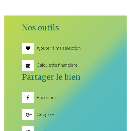
Nos outils
Ajouter à ma selection
Calculette financière
Partager le bien
Facebook
Google +