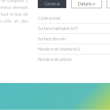
se compose 2
Général
Détails +
umineux donnant
 tout le tour de
Code postal
Label
Value
-ville et des
Surface habitable (m²)
surface terrain
Nombre de chambre(s)
Nombre de pièces