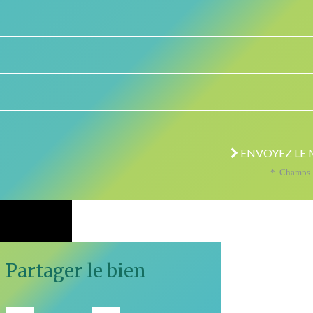
ENVOYEZ LE 
* Champs o
Partager le bien