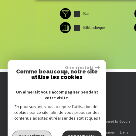
Bar
Bibliothèque
On en reste là
Comme beaucoup, notre site
utilise les cookies
On aimerait vous accompagner pendant
votre visite.
En poursuivant, vous acceptez l'utilisation des
cookies par ce site, afin de vous proposer des
contenus adaptés et réaliser des statistiques !
© 2026 | Tous droits réservés - Traduction powered by Google
-
-
-
-
Plan du site
Mentions légales
Nos honoraires
Liens