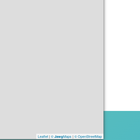
Leaflet
|
©
Maps
|
© OpenStreetMap
Jawg