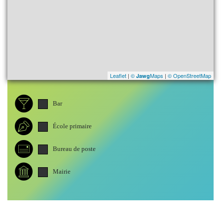
Leaflet
|
©
Maps
|
© OpenStreetMap
Jawg
Bar
École primaire
Bureau de poste
Mairie