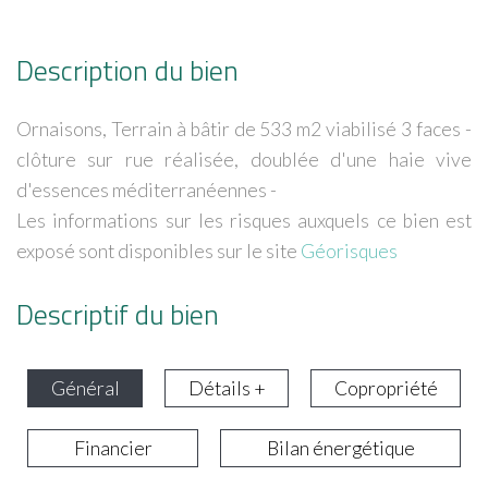
Description du bien
Ornaisons, Terrain à bâtir de 533 m2 viabilisé 3 faces -
clôture sur rue réalisée, doublée d'une haie vive
d'essences méditerranéennes -
Les informations sur les risques auxquels ce bien est
exposé sont disponibles sur le site
Géorisques
Descriptif du bien
Général
Détails +
Copropriété
Financier
Bilan énergétique