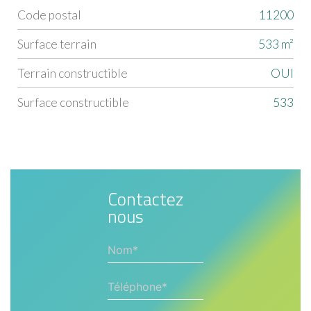
Code postal
11200
Label
Value
surface terrain
533 m²
Terrain constructible
OUI
Surface constructible
533
Contactez
nous
Nom*
Téléphone*