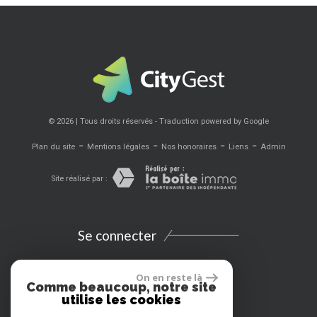
© 2026 | Tous droits réservés - Traduction powered by Google
-
-
-
-
Plan du site
Mentions légales
Nos honoraires
Liens
Admin
Site réalisé par :
Se connecter
Espace propriétaires
On en reste là
Comme beaucoup, notre site
utilise les cookies
Extranet