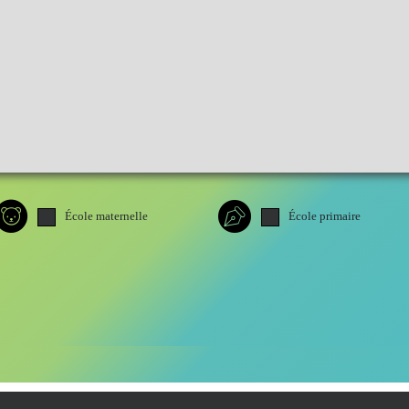
École maternelle
École primaire