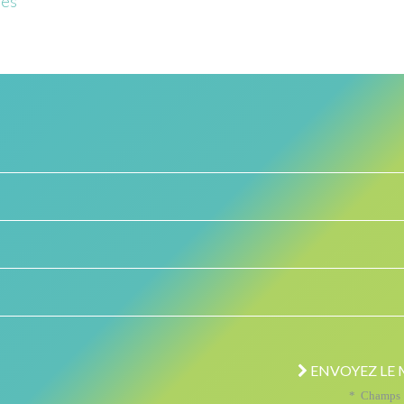
ues
ENVOYEZ LE 
* Champs o