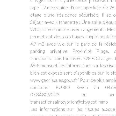
Citygest Saint Cyprien vous propose un 
type T2 mezzanine d’une superficie de 26m
étage d’une résidence sécurisée, il se c
Séjour avec kitchenette ; Une salle d'eau
W.C ; Une chambre avec rangements. Me
permettant des couchages supplémentaire
4.7 m2 avec vue sur le parc de la résid
parking privative Proximité Plage,
transports. Taxe foncière : 728 € Charges d
65 € mensuel Les informations sur les risq
bien est exposé sont disponibles sur le si
www.georisques.gouv.fr”. Pour de plus ampl
contacter RUBIO Kevin au 04.68.
07.84.80.90.23 ou p
transactionsaintcyprien@citygest.immo
Les informations sur les risques auxque