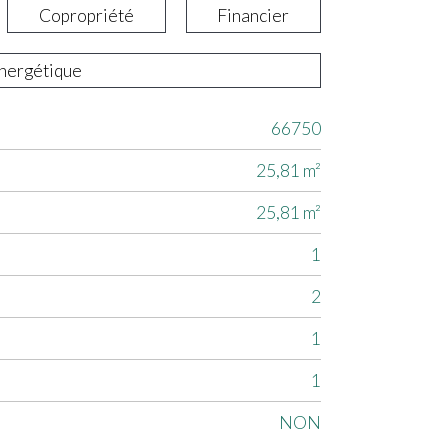
Copropriété
Financier
énergétique
66750
25,81 m²
25,81 m²
1
2
1
1
NON