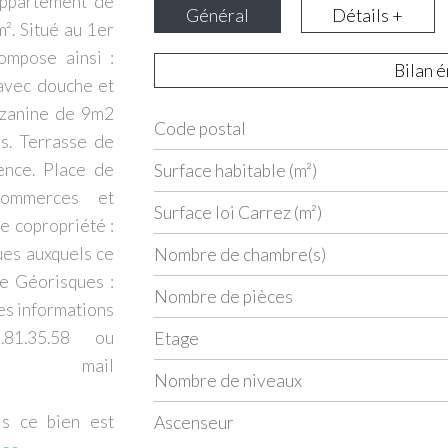
appartement de
Général
Détails +
². Situé au 1er
ompose ainsi :
Bilan 
 avec douche et
zzanine de 9m2
Code postal
Label
Value
s. Terrasse de
ence. Place de
Surface habitable (m²)
 commerces et
Surface loi Carrez (m²)
e copropriété :
ues auxquels ce
Nombre de chambre(s)
te Géorisques :
Nombre de pièces
es informations
81.35.58 ou
Etage
ar mail
Nombre de niveaux
ls ce bien est
Ascenseur