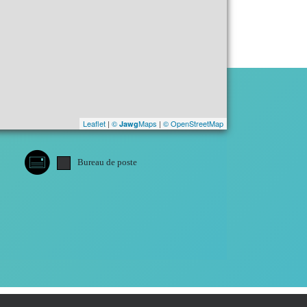
Leaflet
|
©
Maps
|
© OpenStreetMap
Jawg
Bureau de poste