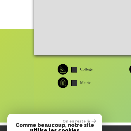
Collège
Mairie
On en reste là
Comme beaucoup, notre site
utilise les cookies