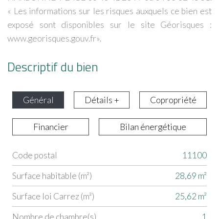
« Les informations sur les risques auxquels ce bien est
exposé sont disponibles sur le site Géorisques :
www.georisques.gouv.fr».
Descriptif du bien
Général
Détails +
Copropriété
Financier
Bilan énergétique
Code postal
11100
Label
Value
Surface habitable (m²)
28,69 m²
Surface loi Carrez (m²)
25,62 m²
Nombre de chambre(s)
1