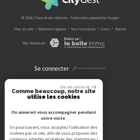
© 2026 | Tous droits réservés - Traduction powered by Google
-
-
-
-
Plan du site
Mentions légales
Nos honoraires
Liens
Admin
Site réalisé par :
Se connecter
Espace propriétaires
On en reste là
Comme beaucoup, notre site
utilise les cookies
Extranet
On aimerait vous accompagner pendant
Location vacances
votre visite.
En poursuivant, vous acceptez l'utilisation des
Adhérents
cookies par ce site, afin de vous proposer des
contenus adaptés et réaliser des statistiques !