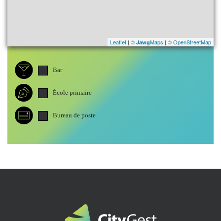
Leaflet
|
©
Maps
|
© OpenStreetMap
Jawg
Bar
École primaire
Bureau de poste