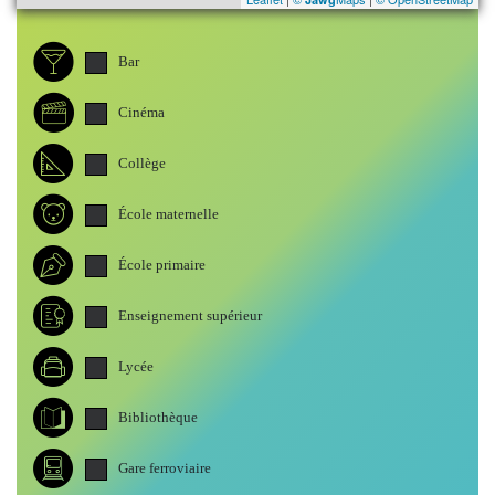
Bar
Cinéma
Collège
École maternelle
École primaire
Enseignement supérieur
Lycée
Bibliothèque
Gare ferroviaire