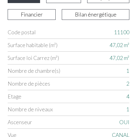
Financier
Bilan énergétique
Code postal
11100
Label
Value
Surface habitable (m²)
47,02 m²
Surface loi Carrez (m²)
47,02 m²
Nombre de chambre(s)
1
Nombre de pièces
2
Etage
4
Nombre de niveaux
1
Ascenseur
OUI
Vue
CANAL