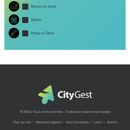
Bureau de poste
Mairie
Presse et Tabac
© 2026 | Tous droits réservés - Traduction powered by Google
-
-
-
-
Plan du site
Mentions légales
Nos honoraires
Liens
Admin