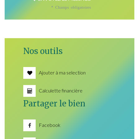
* Champs obligatoires
Nos outils
Ajouter à ma selection
Calculette financière
Partager le bien
Facebook