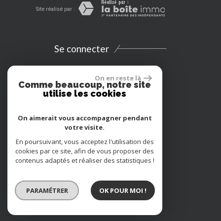
Site réalisé par :
Se connecter
Espace propriétaires
On en reste là
Comme beaucoup, notre site
utilise les cookies
Extranet
On aimerait vous accompagner pendant
Location vacances
votre visite.
En poursuivant, vous acceptez l'utilisation des
Adhérents
cookies par ce site, afin de vous proposer des
contenus adaptés et réaliser des statistiques !
PARAMÉTRER
OK POUR MOI !