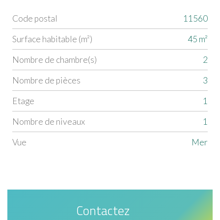
Code postal
11560
Label
Value
Surface habitable (m²)
45 m²
Nombre de chambre(s)
2
Nombre de pièces
3
Etage
1
Nombre de niveaux
1
Vue
Mer
Contactez