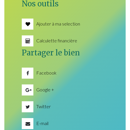
Nos outils
Ajouter à ma selection
Calculette financière
Partager le bien
Facebook
Google +
Twitter
E-mail