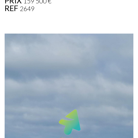
PRIX
159 500
€
REF
2649