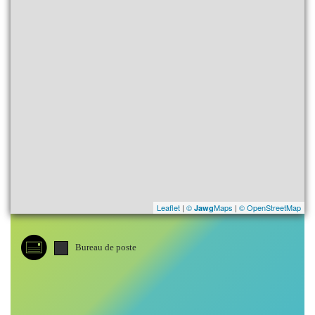
Leaflet
|
©
Maps
|
© OpenStreetMap
Jawg
Bureau de poste