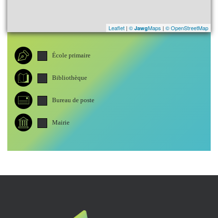
Leaflet
|
©
Maps
|
© OpenStreetMap
Jawg
École primaire
Bibliothèque
Bureau de poste
Mairie