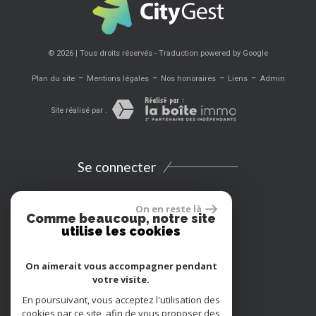
© 2026 | Tous droits réservés - Traduction powered by Google
-
-
-
-
Plan du site
Mentions légales
Nos honoraires
Liens
Admin
Site réalisé par :
Se connecter
Espace propriétaires
On en reste là
Comme beaucoup, notre site
utilise les cookies
Extranet
On aimerait vous accompagner pendant
Location vacances
votre visite.
En poursuivant, vous acceptez l'utilisation des
Adhérents
cookies par ce site, afin de vous proposer des