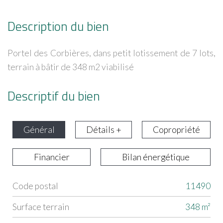
Description du bien
Portel des Corbières, dans petit lotissement de 7 lots,
terrain à bâtir de 348 m2 viabilisé
Descriptif du bien
Général
Détails +
Copropriété
Financier
Bilan énergétique
Code postal
11490
Label
Value
surface terrain
348 m²