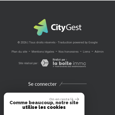
© 2026 | Tous droits réservés - Traduction powered by Google
-
-
-
-
Plan du site
Mentions légales
Nos honoraires
Liens
Admin
Site réalisé par :
Se connecter
Espace propriétaires
On en reste là
Comme beaucoup, notre site
utilise les cookies
Extranet