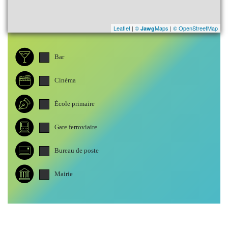
Leaflet
|
©
Maps
|
© OpenStreetMap
Jawg
Bar
Cinéma
École primaire
Gare ferroviaire
Bureau de poste
Mairie