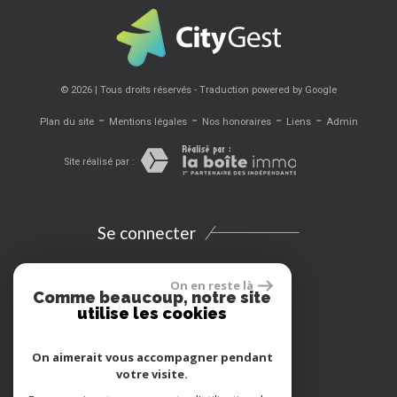
© 2026 | Tous droits réservés - Traduction powered by Google
-
-
-
-
Plan du site
Mentions légales
Nos honoraires
Liens
Admin
Site réalisé par :
Se connecter
Espace propriétaires
On en reste là
Comme beaucoup, notre site
utilise les cookies
Extranet
On aimerait vous accompagner pendant
Location vacances
votre visite.