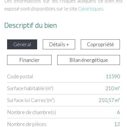
Les informations sur les risques auxquels ce bien est
exposé sont disponibles sur le site
Géorisques
Descriptif du bien
Général
Détails +
Copropriété
Financier
Bilan énergétique
Code postal
11590
Label
Value
Surface habitable (m²)
210 m²
Surface loi Carrez (m²)
210,57 m²
Nombre de chambre(s)
6
Nombre de pièces
12