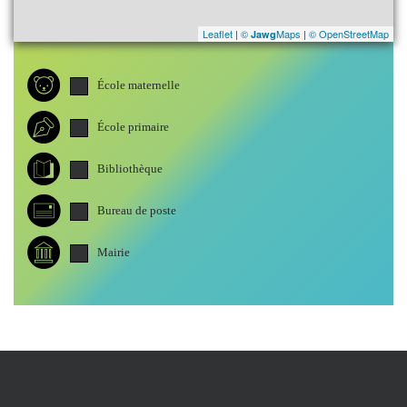
Leaflet
|
©
Maps
|
© OpenStreetMap
Jawg
École maternelle
École primaire
Bibliothèque
Bureau de poste
Mairie