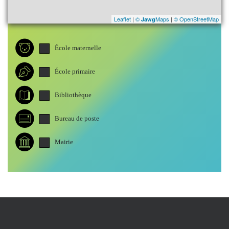
Leaflet
|
©
Maps
|
© OpenStreetMap
Jawg
École maternelle
École primaire
Bibliothèque
Bureau de poste
Mairie