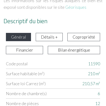
Les informations sur les risques auxquels ce bien est
exposé sont disponibles sur le site
Géorisques
Descriptif du bien
Général
Détails +
Copropriété
Financier
Bilan énergétique
Code postal
11590
Label
Value
Surface habitable (m²)
210 m²
Surface loi Carrez (m²)
210,57 m²
Nombre de chambre(s)
6
Nombre de pièces
12