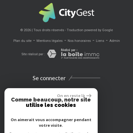
© 2026 | Tous droits réservés - Traduction powered by Google
-
-
-
-
Plan du site
Mentions légales
Nos honoraires
Liens
Admin
Site réalisé par :
Se connecter
Espace propriétaires
On en reste là
Comme beaucoup, notre site
utilise les cookies
Extranet
On aimerait vous accompagner pendant
Location vacances
votre visite.