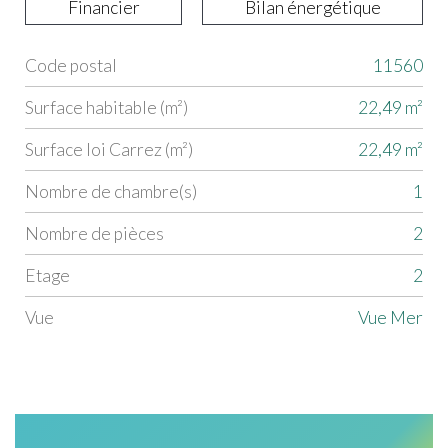
Financier
Bilan énergétique
Code postal
11560
Label
Value
Surface habitable (m²)
22,49 m²
Surface loi Carrez (m²)
22,49 m²
Nombre de chambre(s)
1
Nombre de pièces
2
Etage
2
Vue
Vue Mer