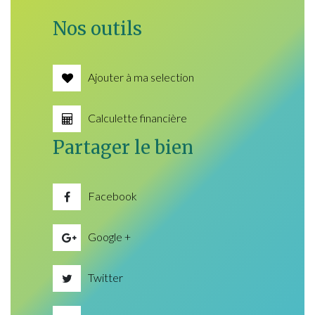
Nos outils
Ajouter à ma selection
Calculette financière
Partager le bien
Facebook
Google +
Twitter