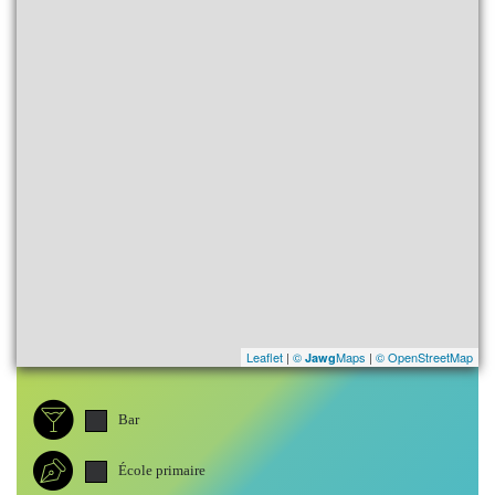
Leaflet
|
©
Maps
|
© OpenStreetMap
Jawg
Bar
École primaire