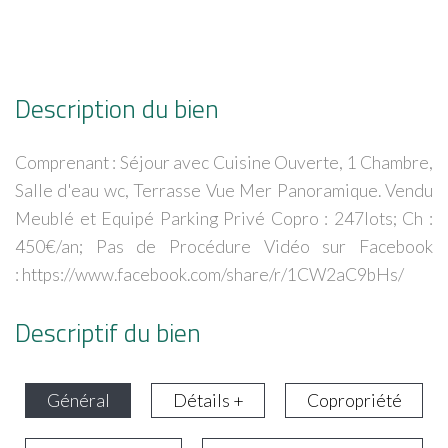
Description du bien
Comprenant : Séjour avec Cuisine Ouverte, 1 Chambre,
Salle d'eau wc, Terrasse Vue Mer Panoramique. Vendu
Meublé et Equipé Parking Privé Copro : 247lots; Ch :
450€/an; Pas de Procédure Vidéo sur Facebook
: https://www.facebook.com/share/r/1CW2aC9bHs/
Descriptif du bien
Général
Détails +
Copropriété