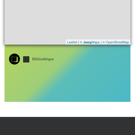
Leaflet
|
©
Maps
|
© OpenStreetMap
Jawg
Bibliothèque