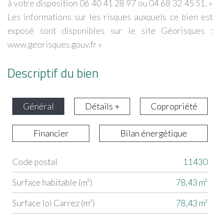
à votre disposition 06 40 41 28 97 ou 04 68 32 45 51. «
Les informations sur les risques auxquels ce bien est
exposé sont disponibles sur le site Géorisques :
www.georisques.gouv.fr »
Descriptif du bien
Général
Détails +
Copropriété
Financier
Bilan énergétique
Code postal
11430
Label
Value
Surface habitable (m²)
78,43 m²
Surface loi Carrez (m²)
78,43 m²