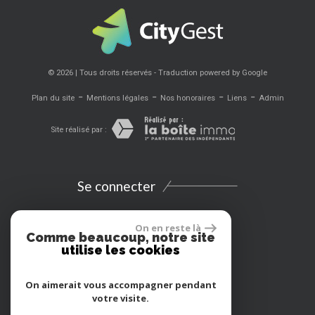
© 2026 | Tous droits réservés - Traduction powered by Google
-
-
-
-
Plan du site
Mentions légales
Nos honoraires
Liens
Admin
Site réalisé par :
Se connecter
Espace propriétaires
On en reste là
Comme beaucoup, notre site
utilise les cookies
Extranet
On aimerait vous accompagner pendant
Location vacances
votre visite.