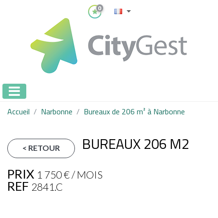
0
Accueil
Narbonne
Bureaux de 206 m² à Narbonne
BUREAUX 206 M2
< RETOUR
PRIX
1 750 € / MOIS
REF
2841.C