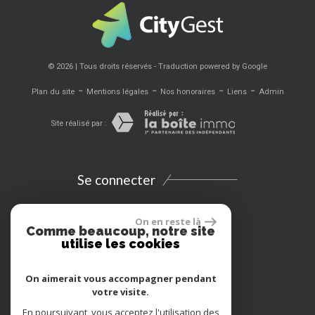
© 2026 | Tous droits réservés - Traduction powered by Google
-
-
-
-
Plan du site
Mentions légales
Nos honoraires
Liens
Admin
Site réalisé par :
Se connecter
Espace propriétaires
On en reste là
Comme beaucoup, notre site
utilise les cookies
Extranet
On aimerait vous accompagner pendant
Location vacances
votre visite.
En poursuivant, vous acceptez l'utilisation des