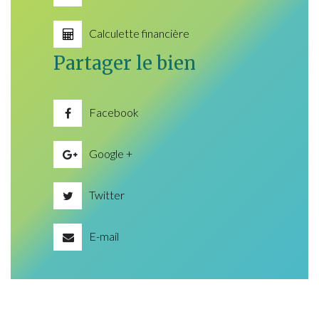
Calculette financière
Partager le bien
Facebook
Google +
Twitter
E-mail