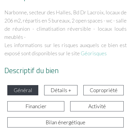
Narbonne, secteur des Halles, Bd Dr Lacroix, locaux de
206 m2, répartis en 5 bureaux, 2 open spaces - wc - salle
de réunion - climatisation réversible - locaux loués
meublés -
Les informations sur les risques auxquels ce bien est
exposé sont disponibles sur le site
Géorisques
Descriptif du bien
Général
Détails +
Copropriété
Financier
Activité
Bilan énergétique