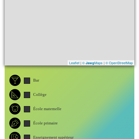
Leaflet
|
©
Maps
|
© OpenStreetMap
Jawg
Bar
Collège
École maternelle
École primaire
Enseignement supérieur