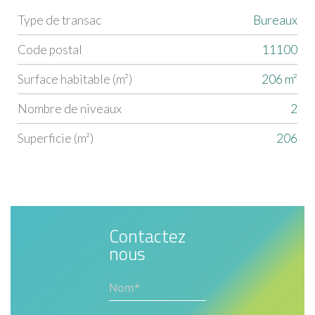
Type de transac
Bureaux
Label
Value
Code postal
11100
Surface habitable (m²)
206 m²
Nombre de niveaux
2
Superficie (m²)
206
Contactez
nous
Nom*