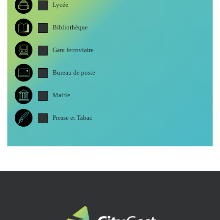
Lycée
Bibliothèque
Gare ferroviaire
Bureau de poste
Mairie
Presse et Tabac