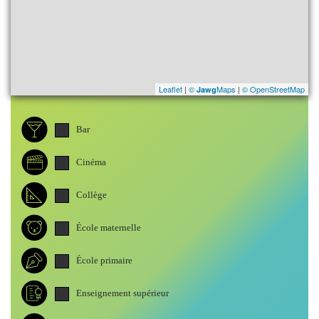
Leaflet
|
©
Maps
|
© OpenStreetMap
Jawg
Bar
Cinéma
Collège
École maternelle
École primaire
Enseignement supérieur