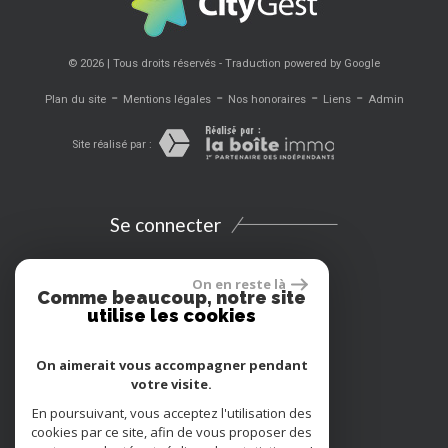
© 2026 | Tous droits réservés - Traduction powered by Google
-
-
-
-
Plan du site
Mentions légales
Nos honoraires
Liens
Admin
Site réalisé par :
Se connecter
Espace propriétaires
On en reste là
Comme beaucoup, notre site
utilise les cookies
Extranet
On aimerait vous accompagner pendant
Location vacances
votre visite.
En poursuivant, vous acceptez l'utilisation des
Adhérents
cookies par ce site, afin de vous proposer des