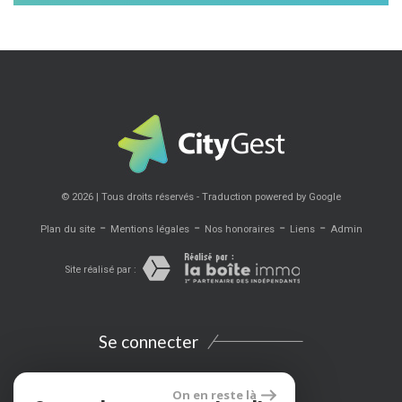
© 2026 | Tous droits réservés - Traduction powered by Google
-
-
-
-
Plan du site
Mentions légales
Nos honoraires
Liens
Admin
Site réalisé par :
Se connecter
Espace propriétaires
On en reste là