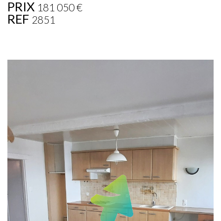
PRIX
181 050
€
REF
2851