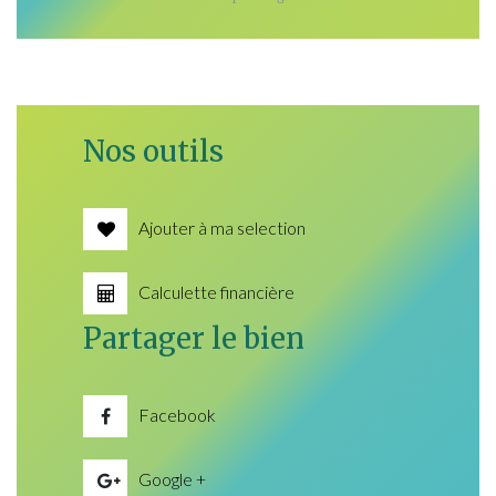
Nos outils
Ajouter à ma selection
Calculette financière
Partager le bien
Facebook
Google +