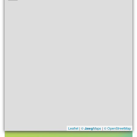
Leaflet
|
©
Maps
|
© OpenStreetMap
Jawg