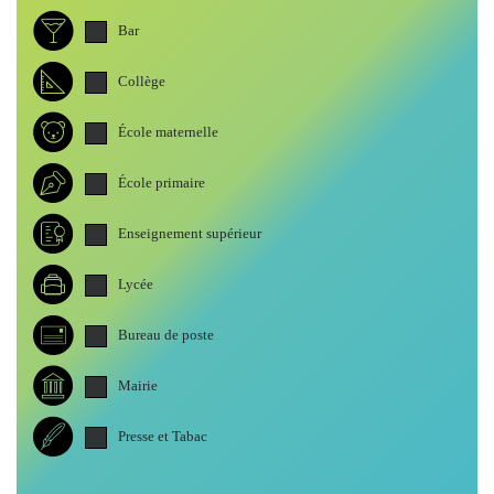
Bar
Collège
École maternelle
École primaire
Enseignement supérieur
Lycée
Bureau de poste
Mairie
Presse et Tabac