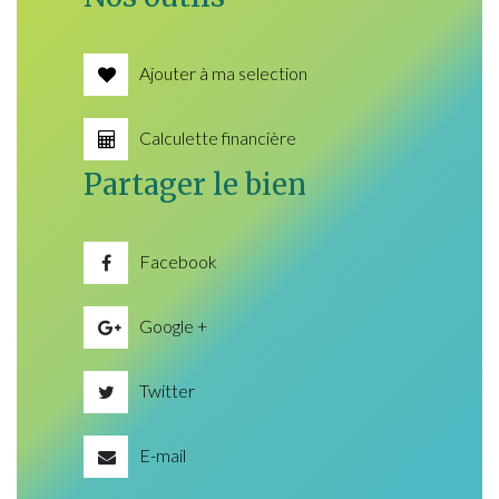
Ajouter à ma selection
Calculette financière
Partager le bien
Facebook
Google +
Twitter
E-mail