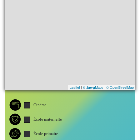
Leaflet
|
©
Maps
|
© OpenStreetMap
Jawg
Cinéma
École maternelle
École primaire