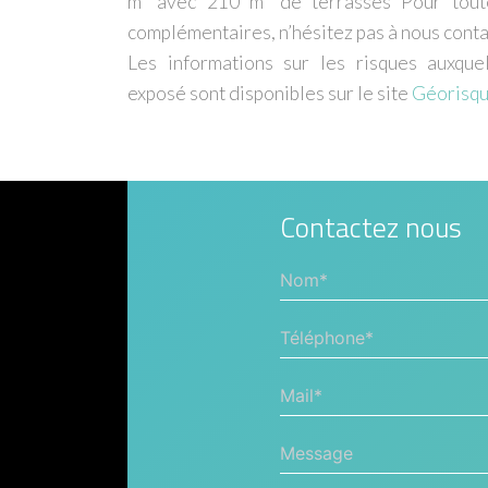
m² avec 210 m² de terrasses Pour tout
complémentaires, n’hésitez pas à nous conta
Les informations sur les risques auxque
exposé sont disponibles sur le site
Géorisq
Contactez nous
Nom*
Téléphone*
Mail*
Message