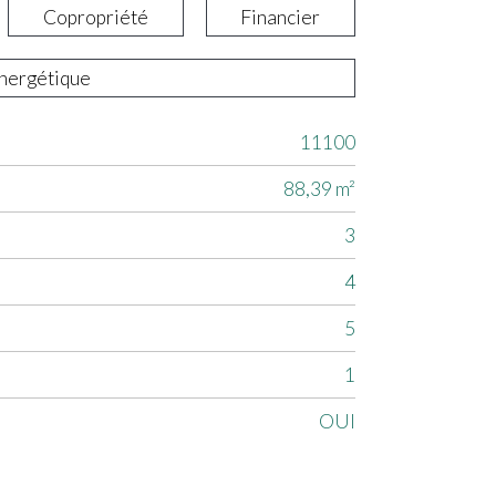
Copropriété
Financier
énergétique
11100
88,39 m²
3
4
5
1
OUI