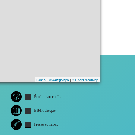
Leaflet
|
©
Maps
|
© OpenStreetMap
Jawg
École maternelle
Bibliothèque
Presse et Tabac