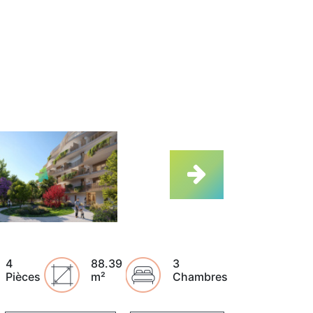
4
88.39
3
Pièces
m²
Chambres