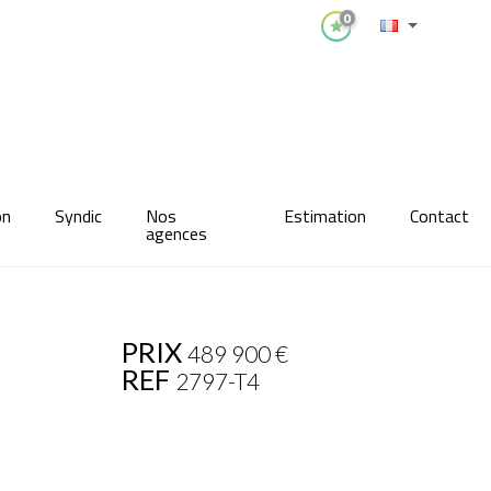
0
on
Syndic
Nos
Estimation
Contact
agences
PRIX
489 900
€
REF
2797-T4