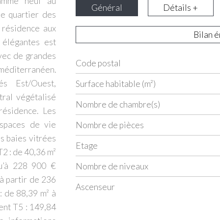
amme neuf au
Général
Détails +
le quartier des
résidence aux
Bilan 
 élégantes est
vec de grandes
Code postal
Label
Value
méditerranéen.
s Est/Ouest,
Surface habitable (m²)
tral végétalisé
Nombre de chambre(s)
résidence. Les
spaces de vie
Nombre de pièces
s baies vitrées
Etage
2 : de 40,36 m²
qu’à 228 900 €
Nombre de niveaux
à partir de 236
Ascenseur
: de 88,39 m² à
ent T5 : 149,84