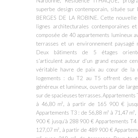
Narbonne, Résidence ITHAQUE, progr
superbe design contemporain, située sur 
BERGES DE LA ROBINE. Cette nouvelle 
lignes architecturales contemporaines et
composée de 40 appartements lumineux a
terrasses et un environnement paysagé 
Deux bâtiments de 5 étages orienté
s'articulent autour d'un grand espace cen
véritable havre de paix au cœur de la 
logements : du T2 au T5 offrent des e
généreux et lumineux, ouverts par de large
sur de spacieuses terrasses. Appartements T
à 46,80 m², à partir de 165 900 € jus
Appartements T3 : de 56,88 m² à 71,47 m², 
900 € jusqu’à 288 900 € Appartements T4 
127,07 m², à partir de 489 900 € Appartem