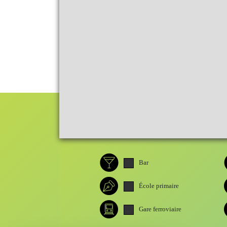
Bar
École primaire
Gare ferroviaire