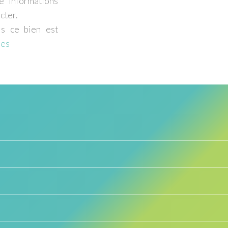
e informations
cter.
ls ce bien est
ues