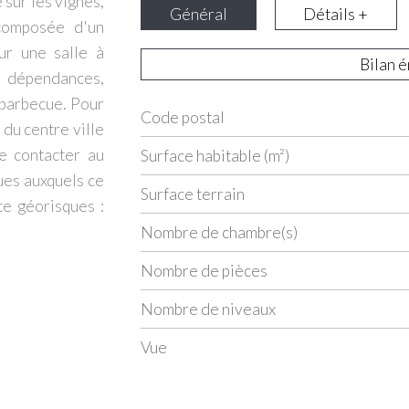
sur les vignes,
Général
Détails +
composée d'un
ur une salle à
Bilan 
s dépendances,
 barbecue. Pour
Code postal
Label
Value
du centre ville
e contacter au
Surface habitable (m²)
ues auxquels ce
surface terrain
te géorisques :
Nombre de chambre(s)
Nombre de pièces
Nombre de niveaux
Vue