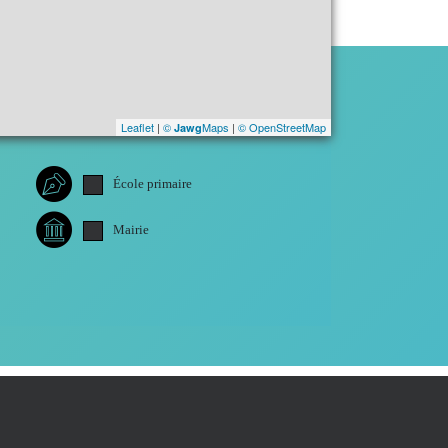
Leaflet
|
©
Maps
|
© OpenStreetMap
Jawg
École primaire
Mairie