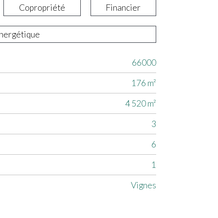
Copropriété
Financier
énergétique
66000
176 m²
4 520 m²
3
6
1
Vignes