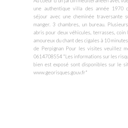
Au coeur d'un jardin méditéraneen avec vue 
une authentique villa des année 1970 
séjour avec une cheminée traversante s
manger. 3 chambres, un bureau. Plusieur
abris pour deux véhicules, terrasses, coin
amoureux du chant des cigales à 10 minutes 
de Perpignan Pour les visites veuillez m
0614708554 "Les informations sur les risq
bien est exposé sont disponibles sur le si
www.georisques.gouv.fr"