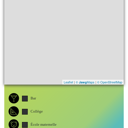
Leaflet
|
©
Maps
|
© OpenStreetMap
Jawg
Bar
Collège
École maternelle