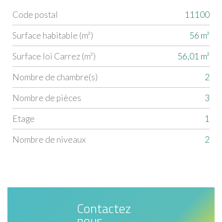
Code postal
11100
Label
Value
Surface habitable (m²)
56 m²
Surface loi Carrez (m²)
56,01 m²
Nombre de chambre(s)
2
Nombre de pièces
3
Etage
1
Nombre de niveaux
2
Contactez
nous