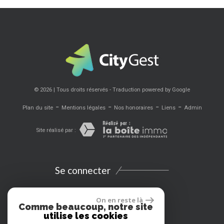
© 2026 | Tous droits réservés - Traduction powered by Google
-
-
-
-
Plan du site
Mentions légales
Nos honoraires
Liens
Admin
Site réalisé par :
Se connecter
Espace propriétaires
On en reste là
Comme beaucoup, notre site
utilise les cookies
Extranet