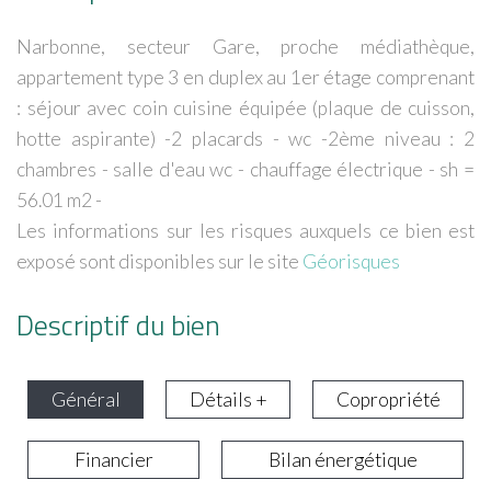
Narbonne, secteur Gare, proche médiathèque,
appartement type 3 en duplex au 1er étage comprenant
: séjour avec coin cuisine équipée (plaque de cuisson,
hotte aspirante) -2 placards - wc -2ème niveau : 2
chambres - salle d'eau wc - chauffage électrique - sh =
56.01 m2 -
Les informations sur les risques auxquels ce bien est
exposé sont disponibles sur le site
Géorisques
Descriptif du bien
Général
Détails +
Copropriété
Financier
Bilan énergétique