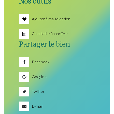
Nos outils
Ajouter à ma selection
Calculette financière
Partager le bien
Facebook
Google +
Twitter
E-mail