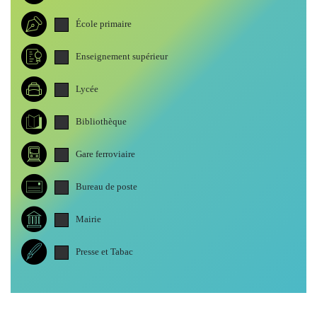
École primaire
Enseignement supérieur
Lycée
Bibliothèque
Gare ferroviaire
Bureau de poste
Mairie
Presse et Tabac