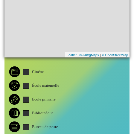
Leaflet
|
©
Maps
|
© OpenStreetMap
Jawg
Cinéma
École maternelle
École primaire
Bibliothèque
Bureau de poste