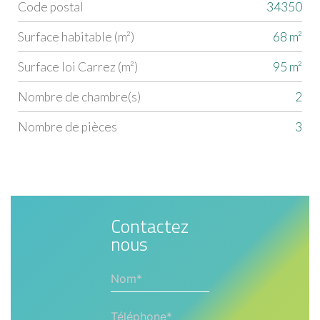
Code postal
34350
Label
Value
Surface habitable (m²)
68 m²
Surface loi Carrez (m²)
95 m²
Nombre de chambre(s)
2
Nombre de pièces
3
Contactez
nous
Nom*
Téléphone*