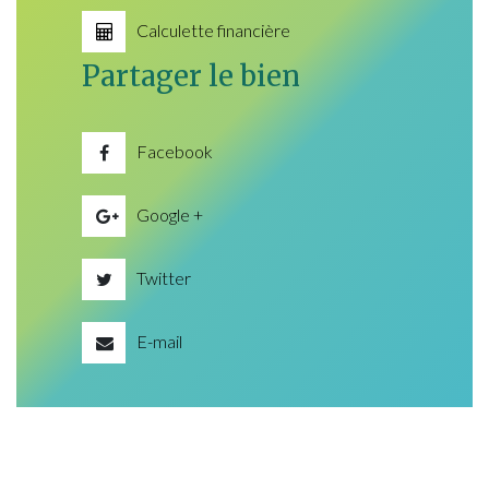
Calculette financière
Partager le bien
Facebook
Google +
Twitter
E-mail