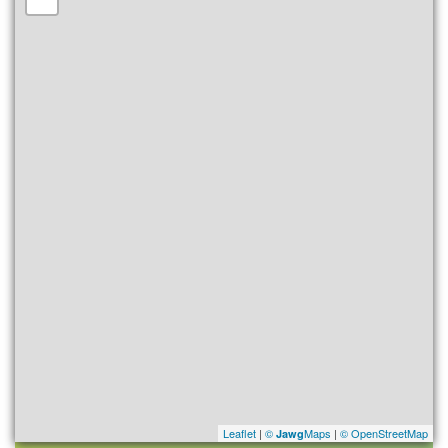
Leaflet
|
©
Maps
|
© OpenStreetMap
Jawg