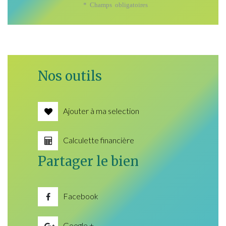
* Champs obligatoires
Nos outils
Ajouter à ma selection
Calculette financière
Partager le bien
Facebook
Google +