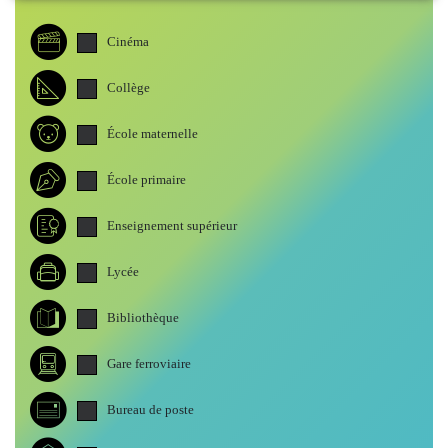
Cinéma
Collège
École maternelle
École primaire
Enseignement supérieur
Lycée
Bibliothèque
Gare ferroviaire
Bureau de poste