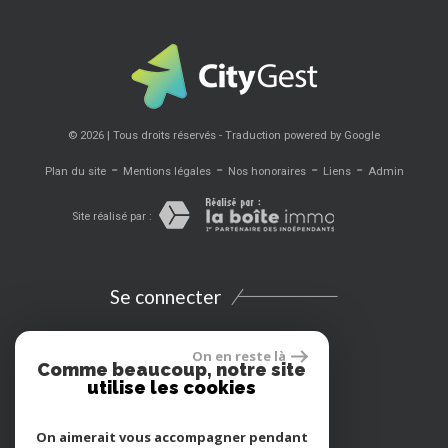
© 2026 | Tous droits réservés - Traduction powered by Google
-
-
-
-
Plan du site
Mentions légales
Nos honoraires
Liens
Admin
Site réalisé par :
Se connecter
Espace propriétaires
On en reste là
Comme beaucoup, notre site
utilise les cookies
Extranet
On aimerait vous accompagner pendant