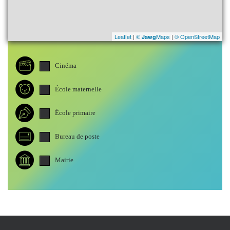
Leaflet
|
©
Maps
|
© OpenStreetMap
Jawg
Cinéma
École maternelle
École primaire
Bureau de poste
Mairie