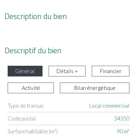
Description du bien
Descriptif du bien
Général
Détails +
Financier
Activité
Bilan énergétique
Type de transac
Local commercial
Label
Value
Code postal
34350
Surface habitable (m²)
90 m²