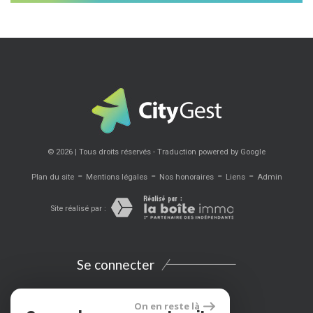
© 2026 | Tous droits réservés - Traduction powered by Google
-
-
-
-
Plan du site
Mentions légales
Nos honoraires
Liens
Admin
Site réalisé par :
Se connecter
Espace propriétaires
On en reste là