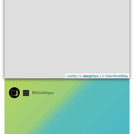
Leaflet
|
©
Maps
|
© OpenStreetMap
Jawg
Bibliothèque