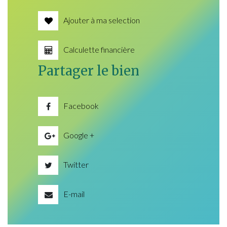
Ajouter à ma selection
Calculette financière
Partager le bien
Facebook
Google +
Twitter
E-mail