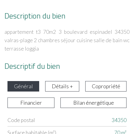
Description du bien
appartement t3 70m2 3 boulevard espinadel 34350
valras-plage 2 chambres séjour cuisine salle de bain wc
terrasse loggia
Descriptif du bien
Général
Détails +
Copropriété
Financier
Bilan énergétique
Code postal
34350
Label
Value
Surface habitable (m²)
70 m²