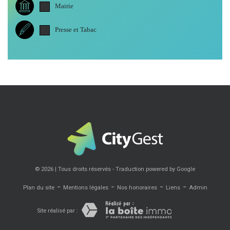
Mairie
Presse et Tabac
© 2026 | Tous droits réservés - Traduction powered by Google
-
-
-
-
Plan du site
Mentions légales
Nos honoraires
Liens
Admin
Site réalisé par :