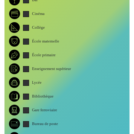
Cinéma
Collège
École maternelle
École primaire
Enseignement supérieur
Lycée
Bibliothèque
Gare ferroviaire
Bureau de poste