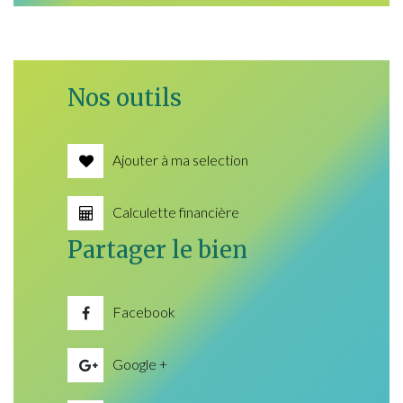
Nos outils
Ajouter à ma selection
Calculette financière
Partager le bien
Facebook
Google +