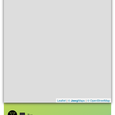
Leaflet
|
©
Maps
|
© OpenStreetMap
Jawg
Bar