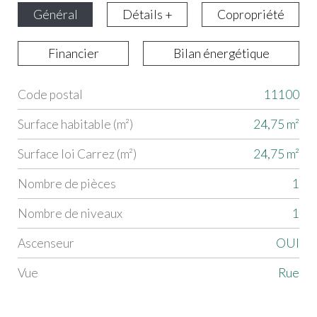
Général
Détails +
Copropriété
Financier
Bilan énergétique
Code postal
11100
Label
Value
Surface habitable (m²)
24,75 m²
Surface loi Carrez (m²)
24,75 m²
Nombre de pièces
1
Nombre de niveaux
1
Ascenseur
OUI
Vue
rue