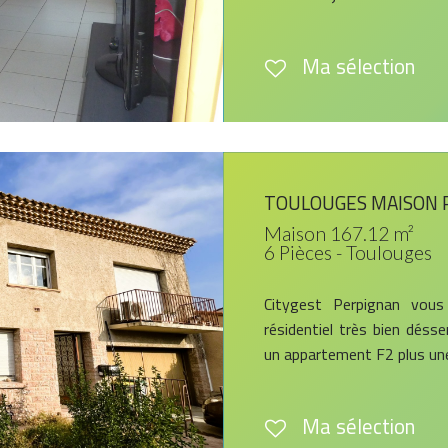
Ma sélection
TOULOUGES MAISON R
Maison 167.12 m²
6 Pièces - Toulouges
Citygest Perpignan vou
résidentiel très bien déss
un appartement F2 plus une
Ma sélection