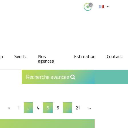
0
on
Syndic
Nos
Estimation
Contact
agences
Recherche avancée
«
1
..
4
5
6
..
21
»