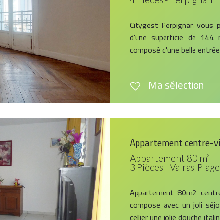
Citygest Perpignan vous 
d'une superficie de 144 
composé d'une belle entrée,
Ma sélection
Appartement centre-vi
Appartement 80 m²
3 Pièces - Valras-Plage
Appartement 80m2 centre-
compose avec un joli séjo
cellier une jolie douche ital