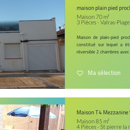
maison plain pied proch
Maison 70 m²
3 Pièces - Valras-Plage
Maison de plain-pied proc
constitué sur lequel a é
réversible 2 chambres avec
Ma sélection
Maison T4 Mezzanine 
Maison 85 m²
4 Pièces - St pierre la