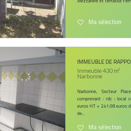
Mezzanine et terrasse Fermé
Ma sélection
IMMEUBLE DE RAPP
Immeuble 430 m²
Narbonne
Narbonne, Secteur Plac
comprenant : rdc : local
euros HT + 241.08 euros d
de...
Ma sélection