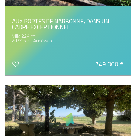
AUX PORTES DE NARBONNE, DANS UN
CADRE EXCEPTIONNEL
Villa 224 m²
6 Pièces - Armissan
749 000
€