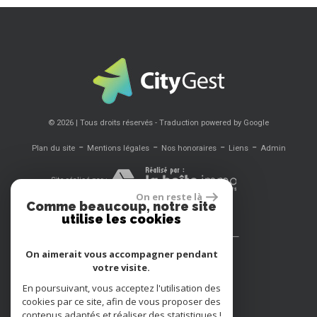
© 2026 | Tous droits réservés - Traduction powered by Google
-
-
-
-
Plan du site
Mentions légales
Nos honoraires
Liens
Admin
Site réalisé par :
On en reste là
Comme beaucoup, notre site
utilise les cookies
Se connecter
On aimerait vous accompagner pendant
votre visite.
Espace propriétaires
En poursuivant, vous acceptez l'utilisation des
Adhérents
cookies par ce site, afin de vous proposer des
contenus adaptés et réaliser des statistiques !