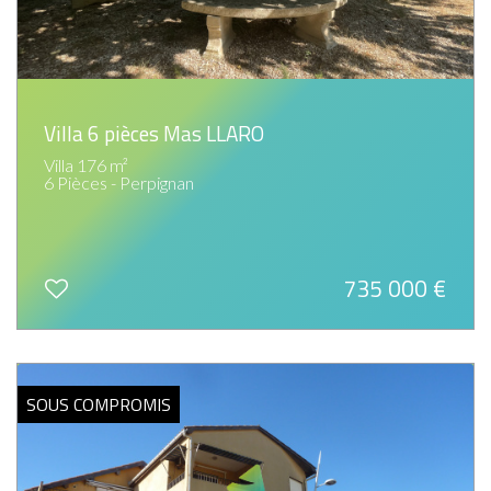
Villa 6 pièces Mas LLARO
Villa 176 m²
6 Pièces - Perpignan
735 000
€
SOUS COMPROMIS