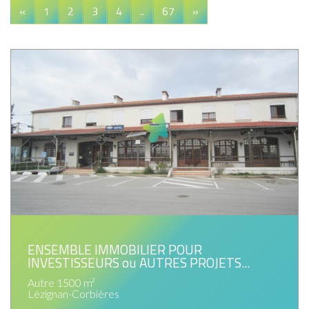
«
1
2
3
4
..
67
»
ENSEMBLE IMMOBILIER POUR
INVESTISSEURS ou AUTRES PROJETS...
Autre 1500 m²
Lézignan-Corbières