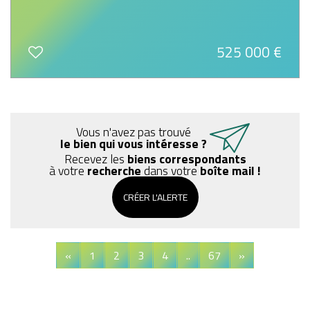
525 000
€
Vous n'avez pas trouvé
le bien qui vous intéresse ?
Recevez les
biens correspondants
à votre
recherche
dans votre
boîte mail !
CRÉER L'ALERTE
«
1
2
3
4
..
67
»