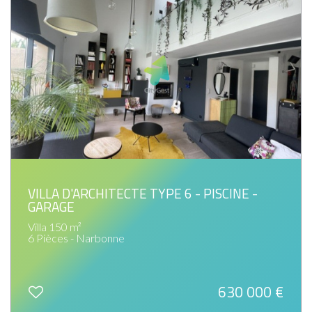
VILLA D'ARCHITECTE TYPE 6 - PISCINE -
GARAGE
Villa 150 m²
6 Pièces - Narbonne
630 000
€