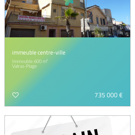
immeuble centre-ville
Immeuble 600 m²
Valras-Plage
735 000
€